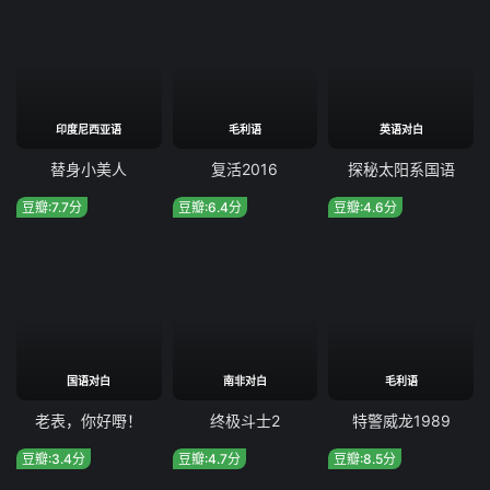
印度尼西亚语
毛利语
英语对白
替身小美人
复活2016
探秘太阳系国语
豆瓣:7.7分
豆瓣:6.4分
豆瓣:4.6分
国语对白
南非对白
毛利语
老表，你好嘢！
终极斗士2
特警威龙1989
豆瓣:3.4分
豆瓣:4.7分
豆瓣:8.5分