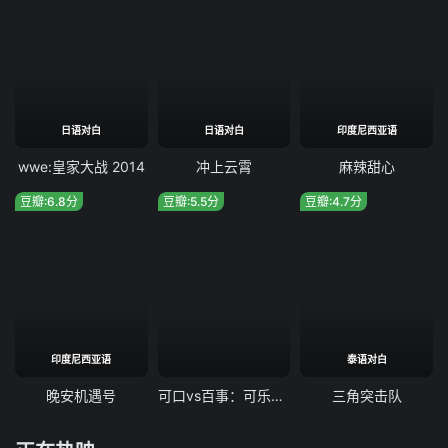
日语对白
日语对白
印度尼西亚语
wwe:皇家大战 2014
冲上云霄
麻辣甜心
豆瓣:6.8分
豆瓣:5.5分
豆瓣:4.7分
印度尼西亚语
泰语对白
晚安机遇号
可口vs百事：可乐之战
三角突击队