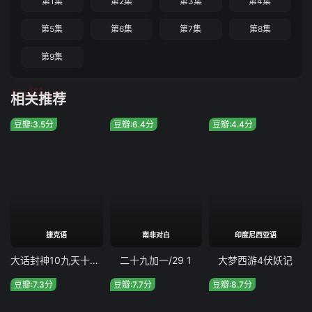
第1集
第2集
第3集
第4集
第5集
第6集
第7集
第8集
第9集
tuijian
相关推荐
豆瓣:3.5分
豆瓣:6.4分
豆瓣:4.4分
捷克语
南非对白
印度尼西亚语
大话封神10九天十地绝情阵
二十九加一/29 1
大梦西游4伏妖记
豆瓣:7.3分
豆瓣:7.7分
豆瓣:8.7分