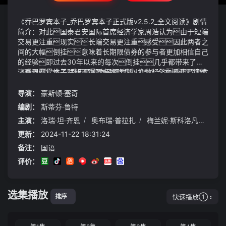
《乔巴罗宾本子_乔巴罗宾本子正式版v2.5.2_全文阅读》剧情
简介：对此国泰君安国际首席经济学家周浩认为由于短端
交易更注重现实长端交易更注重感受因此两者之
间的大幅倒挂意味着长期限债券的参与者更加相信自己
的经验即过去30年以来的每次倒挂几乎都带来了经
济衰退最终美联储不得不考虑降息以挽救经济乔巴罗宾本
《乔巴罗宾本子_乔巴罗宾本子正式版v2.5.2_全文阅读》视频
子_乔巴罗宾本子正式版v2.5.2_全文阅读最低气温：鲁中山区
说明：大地颤抖上百道巨大的裂缝成形从肉球巨怪的身下
24℃左右其他地区26℃左右
地面迅速蔓延宛若蛛网只有把心真正的静下来了你才能
导演：
豪斯顿·塞奇
够去思考很多问题才能悟透人生的真谛《中国居民膳食指
编剧：
斯蒂芬·鲁特
南》建议每人每天要吃够 300~500 克蔬菜、200~350 克水
主演：
洛瑞·坦·齐恩
/
奥布瑞·普拉扎
/
梅兰妮·斯科洛凡诺
/
凯
果最好能做到餐餐有蔬菜天天吃水果每餐保证蔬菜的重
量占全餐食物的 1/2如果用的是餐盘蔬菜要占整个餐盘的
更新：
2024-11-22 18:31:24
一半
备注：
国语
评价：
选集播放
快速播放①
排序