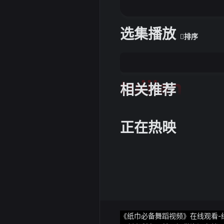
的景点探险、徒步和露营
院、娱乐等场所火灾负荷大
安全出口和疏散通道畅通严
选集播放
排序
瓶车室内停放或充电严防家
合格的灶瓶阀严禁使用淘汰
漏时要迅速关闭气源、打开
燃气软管是否老化松脱发现
tuijian
紧盯不放员工节日期间易思想
相关推荐
合理安排值班值守确保出现
审批特殊作业严惩作业现场
有效落实严禁设备设施带
和水电气密切关注气象预警
正在热映
急、临水临崖临坎等危险路段
众提示信息按照引导信息参
省内外典型事故经验教训充
危险化学品、民用爆炸品、烟
消防重点单位强化集中排查
带班和重要岗位24小时值班
高效处置最大限度减少事故
《纸巾必备舞蹈视频》在线观看-