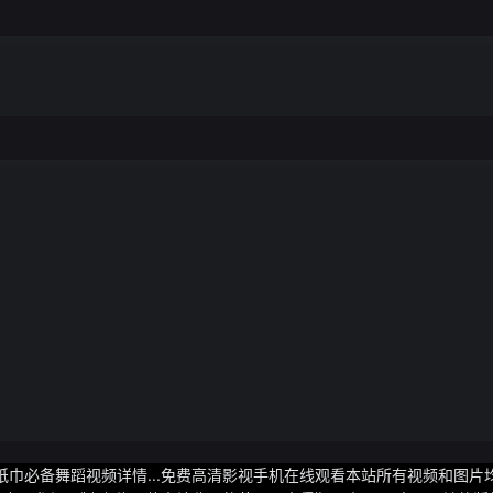
等缺乏安全保障区域3、消防安全要严加防范节日期间各景区景点、餐
要定期检查和维护各类消防设施设备加强火灾隐患排查整治规范用火
防各类火灾事故群众外出时需做到人走火熄电断气关居家时需规范使
庭火灾4、燃气安全需时刻关注元旦期间餐饮、居民等燃气用户要警惕
燃气热水器严禁私拉乱接燃气管路；使用燃气时不要离人保持室内通
门窗通风、不触动电器开关、远离危险区域、到室外拨打报修电话并疏散
异常需及时联系专业人士进行维修、更换严防燃气泄漏导致中毒、燃爆
松懈麻痹注意力不集中酒后作业概率增加需时刻关注员工情绪和状
紧急情况及时处置严格管控开停车作业、检维修作业严格管理外来施
三违行为加强节日期间生产装置和设备的隐患排查和现场巡检确
病运行严防生产装置超负荷运行引发事故省安办建议：元旦期间
和路况信息自驾出行需合理规划路线做好保暖和必要的防滑措施提
驾驶时的警惕性切勿酒后、疲劳、超速驾驶；关注旅游景区、景点、展
观旅游避免拥挤踩踏确保文明出行、安全出游各地各部门各企事业
分结合岁末年初、元旦节假日特点及时分析研判安全风险重点关注消防
花爆竹、建筑施工、交通运输、文化旅游、特种设备等重点行业领域以及
整治切实维护人民群众生命财产安全要做好值班备勤和应急准备严
制度做好应急处置配齐配足抢险救援物资装备确保一旦发生突发事
灾害损失让全省人民群众过上一个平安、祥和、欢乐的元旦佳节
纸巾必备舞蹈视频详情...免费高清影视手机在线观看本站所有视频和图片