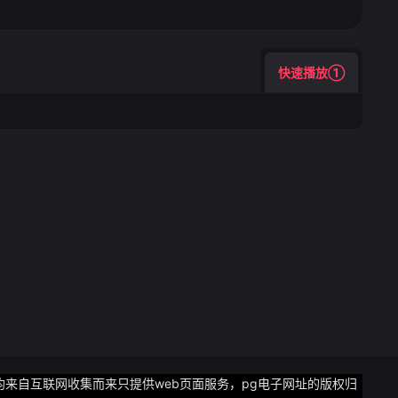
饮、购物、医院、养老
用电用气行为确保
用取暖设备严禁电
燃气安全风险需使用
快速播放①
风良好发现燃气泄
附近人员；定期检查
事故5、生产安全需
态强化教育培训
工队伍提级管理和
保冬季四防措施
群众外出需关好门窗
高冰雪路面、坡陡弯
会、场馆等发布的公
单位要深刻汲取近期
、城镇燃气、矿山、
各类人员密集场所和
格落实领导干部在岗
件能够快速、科学、
均来自互联网收集而来只提供web页面服务，pg电子网址的版权归