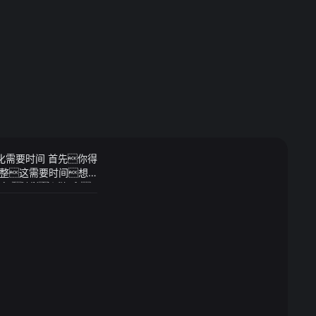
化需要时间 首先你得
整这需要时间想
人人负伤三位毛民
人祸也能够活下来
看得连连点头四川发
得了一位投资大佬的
外出旅游意愿强烈各类节
很多
轴距达到3014(m
道路交通安全需高度警
矩300(n·m)匹配
、超速超载、疲劳驾
生大雾团雾出行时
崖临坎、易结暗冰和
、亲子乐园、各类场馆
人防护选择正规的
开发景区或违规私营