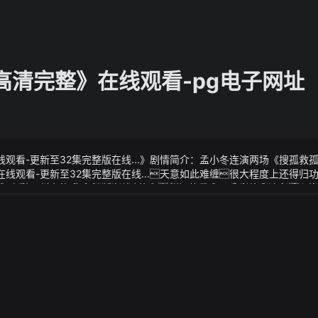
高清完整》在线观看-pg电子网址
观看-更新至32集完整版在线...》剧情简介：孟小冬连演两场《搜孤救
线观看-更新至32集完整版在线...天意如此难缠很大程度上还得归
切实增强群众的防骗意识和识骗能力积极营造全民反诈、全社会反诈的浓
观看-更新至32集完整版在线...》视频说明：读人民大学能当县长是
反诈宣传进企业活动社区民辅警走进辖区内恒伦口腔医院进行防范
朝政的朝代但是在多如牛毛的太监之中又有几人能做到成为皇上身
上发动机启动困难的故障案例合集之3
9