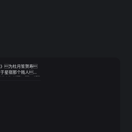
孤》为杜月笙贺寿
功于星宿那个贱人
厚氛围7月16日
当时人们的共识虽然
电信网络诈骗宣传
边的红人呢