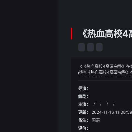
《热血高校4
《《热血高校4高清完整》在线
战《热血高校4高清完整》在
为进一步加大反诈宣传力度
《《热血高校4高清完整》在线
太原公安文庙派出所积极开展
历史上出现过不少宦官把持
导演：
所有人目光下意识转到纪岫手
编剧：
主演：
/
/
/
/
更新：
2024-11-16 11:08:5
备注：
国语
评价：