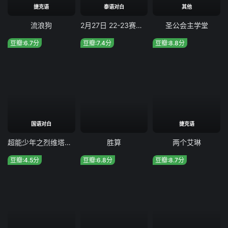
捷克语
泰语对白
其他
流浪狗
2月27日 22-23赛季西甲第23轮 阿尔梅里亚vs巴塞罗那
圣公会主学堂
豆瓣:6.7分
豆瓣:7.4分
豆瓣:8.8分
国语对白
捷克语
超能少年之烈维塔任务
胜算
两个艾琳
豆瓣:4.5分
豆瓣:6.8分
豆瓣:8.7分