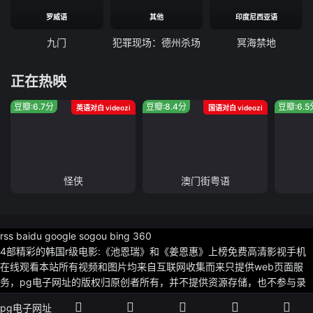
罗威语
其他
印度尼西亚语
九门
犯罪现场：德州杀场
冥海禁地
正在热映
豆瓣:6.7分
豆瓣:8.4分
豆瓣:6.5
英语对白 videozi
国语对白 videozi
怪侠
澳门街粤语
rss
baidu
google
sogou
bing
360
4部精彩的韩国r级电影:《池恩瑞》和《姜恩惠》上榜免费高清影视手机
在线观看本站所有视频和图片均来自互联网收集而来只提供web页面服
务，pg电子网址的版权归原创者所有，并不提供资源存储，也不参与录
制.上传，若本站收录的节目无意侵犯了贵司pg电子网址的版权。
pg电子网址