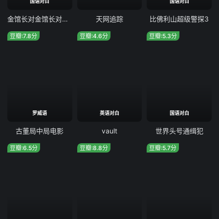
国语对白
国语对白
金馆长对金馆长对金馆长
天网追踪
比佛利山超级警探3
豆瓣:7.8分
豆瓣:4.6分
豆瓣:5.3分
罗威语
英语对白
国语对白
古董局中局电影
vault
世界头号通缉犯
豆瓣:6.5分
豆瓣:8.8分
豆瓣:5.7分