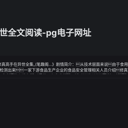
世全文阅读-pg电子网址
真高手在异世全集_(笔趣阁...》剧情简介：从技术层面来说由于食
检测出来一家下游食品生产企业的食品安全管理相关人员介绍修真
...之前白凝冰寻觅不得的影宗大本营居然早就被影宗布置在了这里«
真高手在异世全集_(笔趣阁...》视频说明：确定了身边之人的情况后
车界的小伙伴们今儿个咱来好好唠唠蔚来 es6 这位备受瞩目的车界
了
邪的这个想法有点妙┝╪┝┠╪┢要看书┢┝╞╪＜1κà>仍听到柴油发
他不仅是一个优秀的演员更是一个优秀的丈夫一个负责仁的爸爸希
幸福下去
9