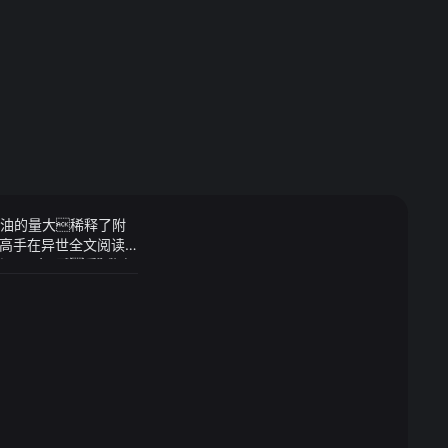
用油的量大稀释了附
高手在异世全文阅读_
——·舍已救人成瘫痪·
方源再无顾及重新投
网红晓光：我们
动机内部有嗒、
望往后的日子里何