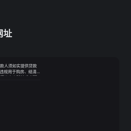
网址
借款人须如实提供贷款
违规用于购房、结清
放-蜂鸟影院铁手蛊
经逼至声音近前百丈
料电池汽车累计推广量突