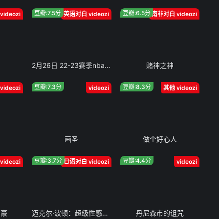
豆瓣:7.5分
豆瓣:6.5分
ideozi
英语对白 videozi
南非对白 videozi
2月26日 22-23赛季nba常规赛 凯尔特人vs76人
赌神之神
豆瓣:7.3分
豆瓣:8.3分
videozi
videozi
其他 videozi
画圣
做个好心人
豆瓣:3.7分
豆瓣:4.4分
videozi
日语对白 videozi
videozi
富豪
迈克尔·波顿：超级性感情人节特辑
丹尼森市的诅咒