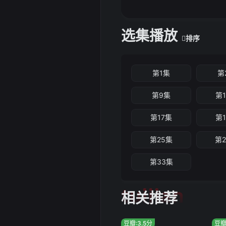
选集播放
排序
第1集
第
第9集
第
第17集
第
第25集
第
第33集
tuijian
相关推荐
豆瓣:3.5分
豆瓣