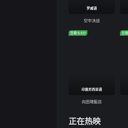
罗威语
空中决战
豆瓣:5.5分
豆瓣
印度尼西亚语
向田理髪店
正在热映