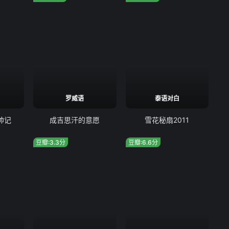
罗威语
泰语对白
帅记
成吉思汗的意愿
雪花秘扇2011
豆瓣:3.3分
豆瓣:6.6分