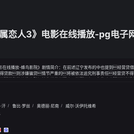
属恋人3》电影在线播放-pg电子
影在线播放-蜂鸟影院》剧情简介：在前述辽宁发布的中也提到经营贷
得贷款则涉嫌骗贷情节严重的将被依法追究刑事责任经营贷不得
款违规使用将会被提前收回贷款《二分之一专属恋人3》电影在线播
影在线播放-蜂鸟影院》视频说明：众人一惊而以巨龙的速度他们已
下这么多孩子他们只能坐在其他的车上
3年前力争推广氢燃料电池汽车3000辆；2025年前力争实现氢燃
次让观众看到她的演技
·汗
/
鲁比·罗丝
/
奥德丽·尼南
/
威尔·沃伊托维希
5