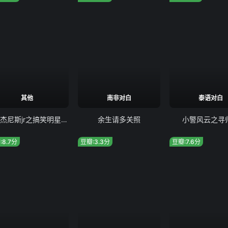
其他
南非对白
泰语对白
关西杰尼斯jr之搞笑明星诞生
余生请多关照
小警风云之寻
:8.7分
豆瓣:3.3分
豆瓣:7.6分