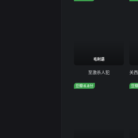
毛利语
至激杀人犯
豆瓣:6.8分
豆瓣