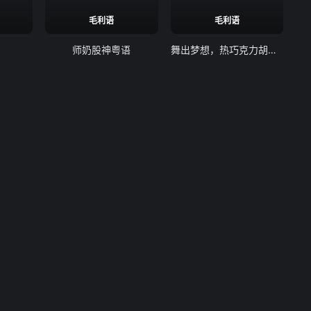
毛利语
毛利语
师奶股神粤语
舞出梦想，热巧克力胡桃夹子