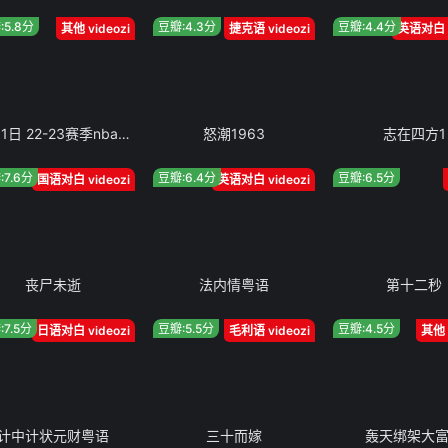
:5.8分
豆瓣:4.3分
豆瓣:4.4分
其他 videozi
捷克语 videozi
英语对白 v
2月11日 22-23赛季nba常规赛 独行侠vs国王
怒潮1963
志在四方1
:7.6分
豆瓣:6.4分
豆瓣:6.5分
国语对白 videozi
英语对白 videozi
丧尸未逝
法内情粤语
第十二秒
:7.5分
豆瓣:5.5分
豆瓣:4.5分
日语对白 videozi
毛利语 videozi
其他 
计中计状元财粤语
三十而嫁
轰天绑架大