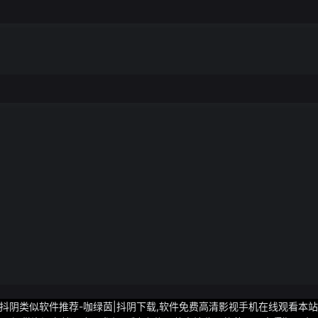
下载-抖阴类似软件推荐-咖绿茵|抖阴下载,软件免费高清影视手机在线观看