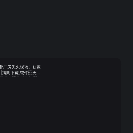
花都厂房失火现场：获救
|抖阴下载,软件天缘
鹅宝宝身心俱损
饮食或是补充剂来保证这
4-06-28 13: