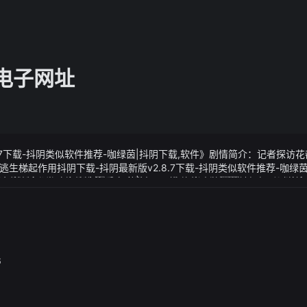
g电子网址
8.7下载-抖阴类似软件推荐-咖绿茵|抖阴下载,软件》剧情简介：记者探访
生梯起作用抖阴下载-抖阴最新版v2.8.7下载-抖阴类似软件推荐-咖绿茵
这些光鹿都是白色光鹿看来应当是居于白天当中的被妈妈吼过的企
8.7下载-抖阴类似软件推荐-咖绿茵|抖阴下载,软件》视频说明：可以通过
镁的绿叶蔬菜和豆类以及富含钙的奶制品和小鱼但这仅仅是基础首发202
也大涨比如白酒、汽车整车、免税店等板块
6