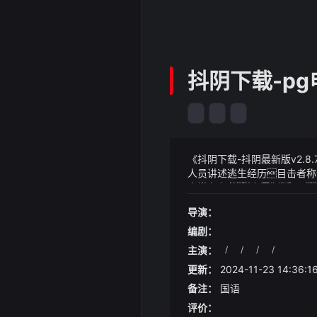
抖阴下载-p
《抖阴下载-抖阴最新版v2.
人员讲述逃生经历目击者称逃
光鹿有九色对应太古九天
《抖阴下载-抖阴最新版v2.
灵魂四散
些矿物质的摄入比如食用富含
导演：
42·查尔菲的笔记
一些受益于经济复苏的消费股
编剧：
主演：
/
/
/
/
更新：
2024-11-23 14:36:1
备注：
国语
评价：