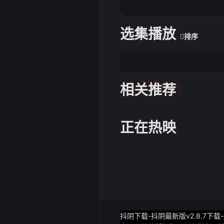
选集播放
排序
tuijian
相关推荐
正在热映
抖阴下载-抖阴最新版v2.8.7