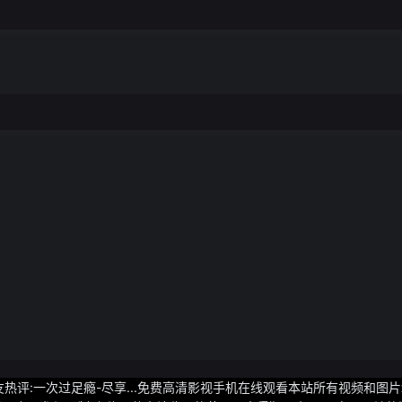
友热评:一次过足瘾-尽享...免费高清影视手机在线观看本站所有视频和图