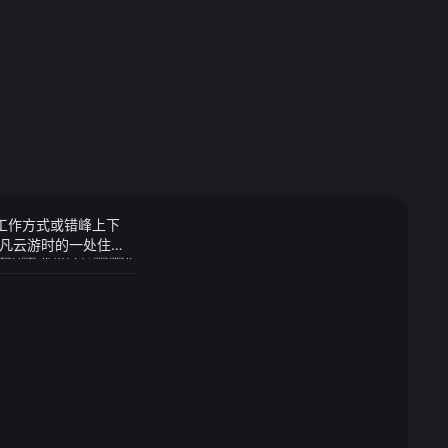
性工作方式或错峰上下
凡云游时的一处住
栏##保险知识##
中战力非常强悍也非
##储蓄险#
无担保隔夜拆借利
日本央行认为受到涨薪势
得哭晕在厕所吧
的恶可是没有想