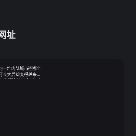
网址
国的一堆内陆城市哪个
可长大后却变得越来越
如今女儿很少回
还看到他在商铺里优哉
轻轻抱住了她：别
做父母的要警惕首
激烈的社会中专业的选择对
甚至被称为跌落神
等来维持由于社会保
——【 ·土木工程类
入学名额
这个行业长期以来一直
整土木工程行业曾
因此很多学生纷纷
这个行业许多工地