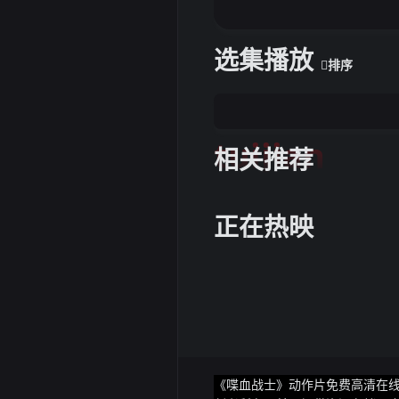
管理人员发现自己的工资持平
业选择工地的恶劣环境、高
业的困境对土木工程行业产生
选集播放
排序
期性波动、政策调整和贷款利
提供稳定的订单和职位机会
发现自己无法在大城市购买房
钱在国内外寻找更有前景和
tuijian
担着国家建设的重任为城市
相关推荐
力于推动行业的改革和创新
业在未来能够继续发挥重要作
业仍能找到新的出路和机遇
业为国家的建设和发展做出
正在热映
病人的情况下学医的想法更
其他专业相比医学类专业的
士学位的医学生才能初步获得
要成为一名医生至少需要完成
后即便是选择在乡下医院工
径医学生也要到26、27
时的薪水并不高因此作为
是因为这个领域中的挑战也
加医学生的就业选择不再局
《喋血战士》动作片免费高清在线观
医学类专业的就业挑战我们