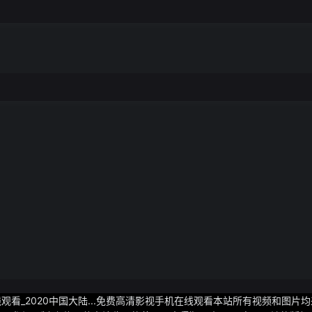
甚至低于农民工随着生活成本的上升和工程责任的增加很多年轻人开
强度的工作和缺乏务实的实践机会也让这个行业对新一代毕业生的吸引力
了深远的影响过去几十年间房地产市场波动不定企业扩张迅猛但
率的影响很多企业不得不面对囤积土地、财务紧张、利润下降等问题
同时年轻一代的观念转变也影响了土木工程行业的发展随着房价的逐
屋也不再寄希望于通过房地产行业来实现财富他们开始选择放弃一线
机会的行业虽然土木工程行业正面临许多挑战和困难但也没有丧失希
化进程和基础设施建设做出了巨大贡献有许多优秀的企业和从业者仍然
他们努力提高从业者的待遇改善工作环境并积极寻找新的发展机会
用无论现在的土木工程行业面临着多少挑战只要我们保持乐观和创新
我们应该保持对土木工程的信心支持我们的从业人员同时鼓励更多的
自己的贡献«——【 ·医学类专业· 】——»医学类专业一直以来都备受
容易萌发然而医学类专业不仅需要付出大量时间和精力还存在着一
就业门槛较高学生需要花费5年的时间在大学学习医学基础知识并获得
入行资格而如果想在发达地区的医院就业通常需要攻读博士学位这
20年的教育投入包括9年义务教育和3年高中以及8年的大学教育
作他们也需要参加为期三年的培训实习才能最终获得医生编制实际
岁才能正式成为一名医生这意味着许多医学生在正式成为医生之前已经步
普通家庭的学生考虑报考医学类专业时需要非常慎重虽然医学类专业存
创造了许多机遇随着社会的不断发展和经济的持续增长人们对医疗服
限于传统的公立医院在私立医院、医疗器械公司、医药企业等领域也有
看_2020中国大陆...免费高清影视手机在线观看本站所有视频和图片
可以采取一系列的措施提高医学生的实践培训加强他们的专业素质和