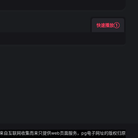
始重新评估自己的职
大为下降房地产企
却饱受房地产市场周
无法为土木工程行业
快速播放①
年上涨许多年轻人
城市或者选择攒
望这个行业依然承
坚守在这个领域致
从而确保土木工程行
的态度相信这个行
年轻人加入这个行
瞩目尤其是在家庭有
系列的就业挑战与
学士学位只有得到硕
意味着一个医学生
另外在医学生毕业
上即使是最快的路
入三十多岁且刚入职
在着巨大挑战但正
务的需求也日益增
更多机会为了应对
均来自互联网收集而来只提供web页面服务，pg电子网址的版权归原
实际操作能力使其