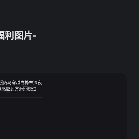
福利图片-
度游骑马穿越白桦林深夜
就能感应到方源绕过万
:44·手机中国【手机中国
了数天真传速度越来越
两款最新的处理器也将迎
作风险加权资产=操作
00根据该博主的爆料
成为永远的牵绊
光线的变化而变幻莫测,
10的版本下天玑93
不排除联发科可能采用通
需要通过这样的方式恢
 3 4架构gpu则
en3的跑分情况他表
.0增强版）安兔兔跑分可达2