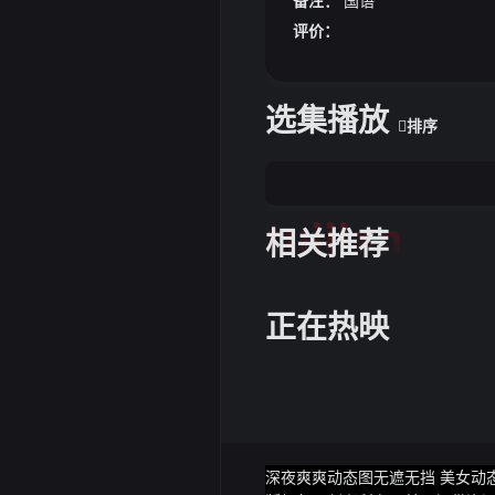
备注：
国语
00万分以上是高通史上最强悍
评价：
分84万分相比上代60万分有
设计包含1颗cortex x4超大
选集播放
排序
tuijian
相关推荐
正在热映
深夜爽爽动态图无遮无挡 美女动态