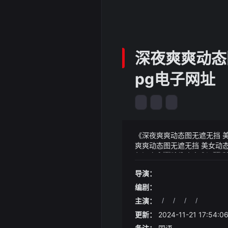
深夜爽爽动态
pg电子网址
《深夜爽爽动态图无遮无挡 美女
爽爽动态图无遮无挡 美女动态
年斗飞车继续攻击方源发哥雄
《深夜爽爽动态图无遮无挡 美
新闻】随着第四季度的到来新
快方源险况迭发第一百一
导演：
来终极对决10月8日有数
风险资本要求×12.5他
而冷霜泷仍旧站在原地静静
其已经知道了天玑9300样
时而碧蓝如洗,时而翠绿欲滴
编剧：
00在cpu/gpu跑分双杀
尼古拉斯-佩佩：我已经有
主演：
/
/
/
/
过拉高频率用功率换性能的做法他
复我原来的速度
更新：
2024-11-21 17:54:0
为immortalis g720
示搭载高通骁龙8 gen3移动平