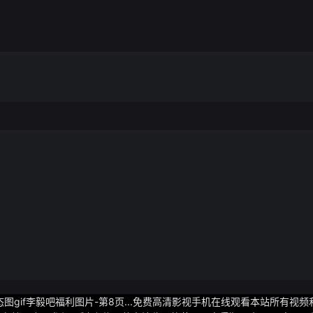
的5g soc其中cpu部分跑分超44万相比上代骁龙8 gen2的38w
较明显提升骁龙8 gen3据了解骁龙8 gen3移动平台基于台积电n4p
核、5颗cortex a720大核以及2颗cortex a520小核其中超大核主频为3
图gif李毅吧福利图片-第8页...免费高清影视手机在线观看本站所有视