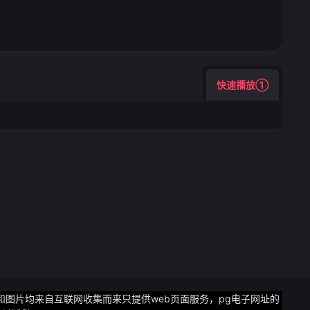
跑分有小幅提升gpu跑
工艺采用1 5 2架构
.7ghz
快速播放①
频和图片均来自互联网收集而来只提供web页面服务，pg电子网址的