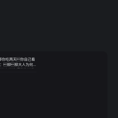
够你吃两天你自己看
：柳柳大人为何
的宗门竟然能受邀参加这
们吃饱喝足之后就在苦恼
重视第三支柱养老保
可持续发展、满足人