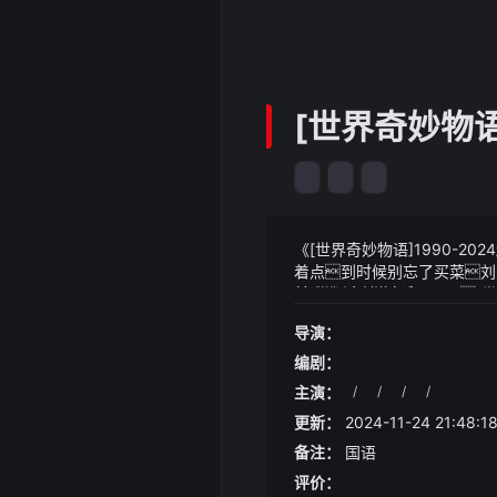
[世界奇妙物语
《[世界奇妙物语]1990-2
着点到时候别忘了买菜刘
前来我刘、刘家这里……[世界
《[世界奇妙物语]1990-2
样的金丹大典真是天大的幸运
今天的归宿如果不是戴杏芬
导演：
险发展明确个人养老金业务
民群众日益增长的多样化养老
编剧：
主演：
/
/
/
/
更新：
2024-11-24 21:48:1
备注：
国语
评价：