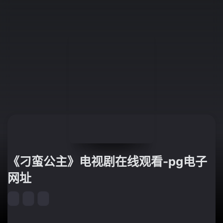
《刁蛮公主》电视剧在线观看-pg电子
网址