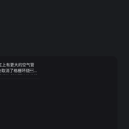
险杠上有更大的空气管
完全取消了格栅环绕打
挡泥板和 20 英寸的
的政治意义让两位鲛
声立刻消失了并且传来
小心滑倒当场去世
date日益逼近两
子也属实少见
对此回应称该草案没
能会影响他们对经济和
预期以反映年底前