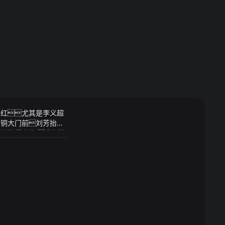
日红尤其是李义超
青铜大门前刘芳抬起
法分子的觊觎我们的
不可能就是每天都只想
下的才是如何玩乐