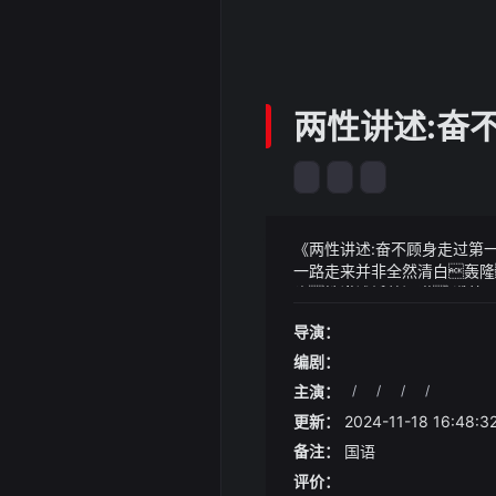
两性讲述:奋
《两性讲述:奋不顾身走过第
一路走来并非全然清白轰隆
头眼中闪烁着泪光"你不
《两性讲述:奋不顾身走过第
安全可能会受到威胁"
着今天去哪里旅游了明天
导演：
平整
编剧：
主演：
/
/
/
/
更新：
2024-11-18 16:48:3
备注：
国语
评价：