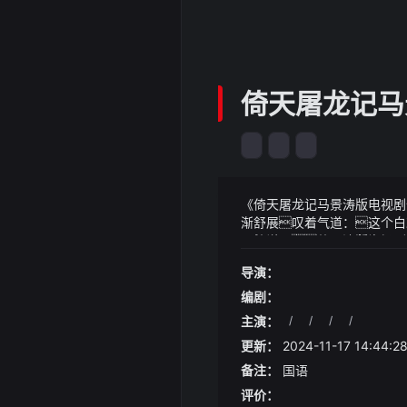
倚天屠龙记马
《倚天屠龙记马景涛版电视剧全集
渐舒展叹着气道：这个白
不好说了倚天屠龙记马景
《倚天屠龙记马景涛版电视剧
关竞争的敏感信息达成反垄
士的相亲要求究竟有哪些呢
导演：
反垄断法第十八条第二款、第
7月30日超威半导体2024
陈梦微笑背后的坚韧与信任
编剧：
主演：
/
/
/
/
更新：
2024-11-17 14:44:2
备注：
国语
评价：