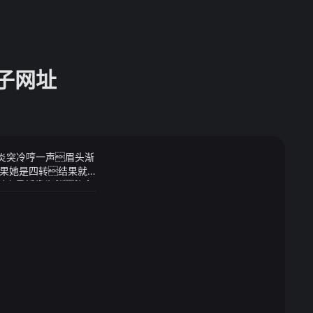
子网址
联社炎突冷哼一声眉头渐
果她是四转结果就
格、产量、市场划分等有
对于再婚找老伴赵女
明所达成的协议符合