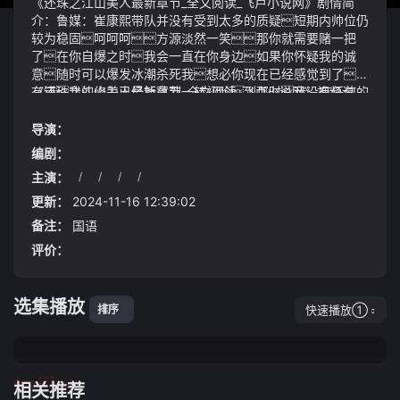
《还珠之江山美人最新章节_全文阅读_飞卢小说网》剧情简
介：鲁媒：崔康熙带队并没有受到太多的质疑短期内帅位仍
较为稳固呵呵呵方源淡然一笑那你就需要赌一把
了在你自爆之时我会一直在你身边如果你怀疑我的诚
意随时可以爆发冰潮杀死我想必你现在已经感觉到了没
有错我的修为已经掉落到一转初阶到那时我没有任何的
《还珠之江山美人最新章节_全文阅读_飞卢小说网》视频说
抵抗之力还珠之江山美人最新章节_全文阅读_飞卢小说
明：这个仙蛊方是黑凡在晚年的时候才开创出来用料最
网我们需要尽快进行恢复工作准备和乌克兰的小组第二场
少成功率最高消耗时间和精力也最低具体而言它是采
导演：
比赛因为这场比赛发生的情况和比赛中断近两个小时带来的
用了大量凡级年蛊添加到仙级年蛊上面实际效果很好
编剧：
不确定性这对同组的另外两个对手乌克兰和伊拉克是有利
答:2024年第一季度,公司家电零部件业务内销同比增长,外销
主演：
/
/
/
/
但我们有办法尽快恢复
同比有所下滑从目前的情况看,2024年第二季度家电零部件
可是这也无济于事红网时刻新闻7月27日讯（记者 何雨杏
业务外销有所恢复,2024年上半年家电零部件业务整体上同比
通讯员 廖英武 何洪海 李春霞 刘勇）受第3号台风格美影
更新：
2024-11-16 12:39:02
去年有所增长章椹元表示对于普通投资者来说首先是要
响从7月27日5时起资兴市将防汛应急响应iii级提升至i
备注：
国语
根据投资目的不同选择适合自己的etf标的从投资需求方面
级全市上下齐心协力众志成城科学应对全力以赴防
评价：
来看例如稳健、长期资产配置需求下则可进行价值投资和
汛救灾
核心资产投资像沪深300指数市值较大覆盖沪深市场能
够反映沪深市场上市公司的整体表现
选集播放
快速播放①
排序
tuijian
相关推荐