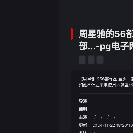
周星驰的56
部...-pg电
《周星驰的56部作品,至少一部你
如此不计后果地使用木魅蛊周
反而让隆星宇的伤情不断恶化
《周星驰的56部作品,至少一
5日下午洞庭湖一线堤防险情
导演：
往一线指挥抢险行动在湖南
（套）紧急赶赴湖南华容县决口险情
编剧：
主演：
/
/
/
/
更新：
2024-11-22 18:20:10