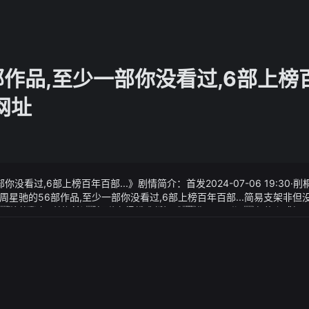
部作品,至少一部你没看过,6部上榜
子网址
没看过,6部上榜百年百部...》剧情简介：首发2024-07-06 19:30
星驰的56部作品,至少一部你没看过,6部上榜百年百部...简易支架非
他的小腿开始肿胀行走变得越来越困难
部你没看过,6部上榜百年百部...》视频说明：你喝了烈酒有什么感悟
发生后中国安能集团启动应急响应机制从北京派出工程、水文、地质
、湖北、安徽、广西、贵州、四川等救援基地抽调专业救援力量350名
现场1.宜家pg电子网址官网（https://www.ikea.cn/）在线客服