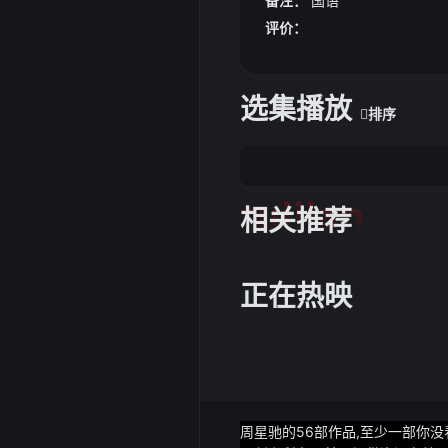
备注：
国语
评价：
选集播放
排序
tuijian
相关推荐
正在热映
周星驰的56部作品,至少一部你没