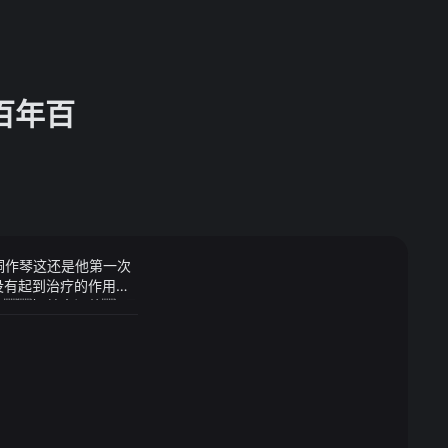
百年百
·削桐作琴这还是他第一次
但没有起到治疗的作用
呢智慧蛊问他7月
等领域技术专家组前
主战装备98台
；