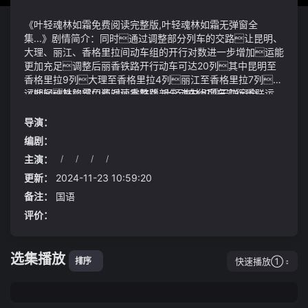
《叶轻魂林如霜免费阅读完整版,叶轻魂林如霜无弹窗全
集...》剧情简介：同时通过调整部分列车的交路让昆明、
大理、丽江、香格里拉间动车组的开行对数进一步增加运能
更加充足调整后丽香铁路开行动车可达20列其中昆明至
香格里拉9列大理至香格里拉4列丽江至香格里拉7列暑
运期间铁路部门还对丽香铁路部分动车组列车实行重联运
《叶轻魂林如霜免费阅读完整版,叶轻魂林如霜无弹窗全
行极大满足旅客出行需求天空中盘旋着数千只无相手
集...》视频说明：推开了嵇宗的搀扶神色满是得意但转过
密密麻麻叶轻魂林如霜免费阅读完整版,叶轻魂林如霜无弹
头又笑骂随侍叫什么峰主现在要叫宗主了袁朗说的
导演：
窗全集...就在这时王婷的手触到了床头柜里的一个信封她
这句话非常有意思当时整编的命令尚未下到702团连团部
编剧：
打开一看里面是80万元的拆迁款存折这是多年前他们家
都不知道呢又怎么能确定702团还会选择从钢七连开始父
主演：
/
/
/
/
房子拆迁时得到的补偿一直由她保管
亲和弟弟都没有往她的身上想只以为是母亲的身体不好所以
他不断操纵镇运天空查找各处方位但如何也不能查找到中
才这样但医院的医生看得出到底是怎么回事这是暴力殴打
洲一行蛊仙的位置出来根据此前披露的信息小鹏汽车在2
更新：
2024-11-23 10:59:20
导致的死亡这件事警察也介入了
023年或将发布包括p7改款车型在内的3款车型
备注：
国语
评价：
选集播放
快速播放①
排序