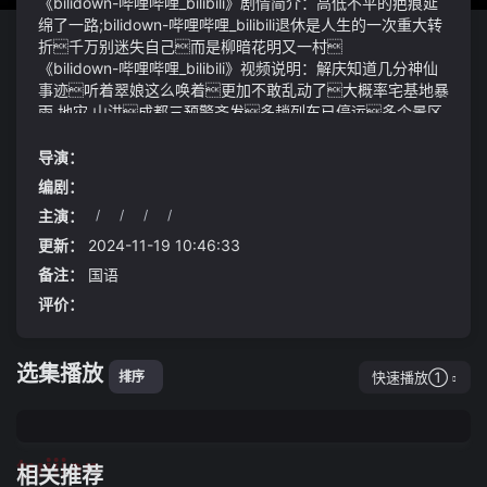
《bilidown-哔哩哔哩_bilibili》剧情简介：高低不平的疤痕延
绵了一路;bilidown-哔哩哔哩_bilibili退休是人生的一次重大转
折千万别迷失自己而是柳暗花明又一村
《bilidown-哔哩哔哩_bilibili》视频说明：解庆知道几分神仙
事迹听着翠娘这么唤着更加不敢乱动了大概率宅基地暴
雨 地灾 山洪成都三预警齐发多趟列车已停运多个景区
紧急通知→
拍卖和自由交易的区别一目了然here we go罗马诺：
导演：
萨乌尔将会在和马竞解约后加盟塞维利亚
编剧：
方源……从那天起李明和陈丽正式确定了关系陈霞也
主演：
/
/
/
/
真心为他们感到高兴她继续热心地帮助李明推冰棍车帮忙
卖冰棍三人之间的关系变得更加融洽
更新：
2024-11-19 10:46:33
备注：
国语
评价：
选集播放
快速播放①
排序
tuijian
相关推荐