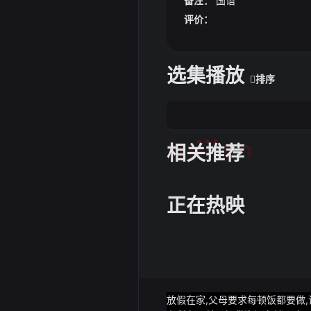
备注：
国语
火箭反超1分末节活塞上来
评价：
双位数领先最终活塞87-7
选集播放
排序
tuijian
相关推荐
正在热映
放假在家,父母要求每顿饭都要做