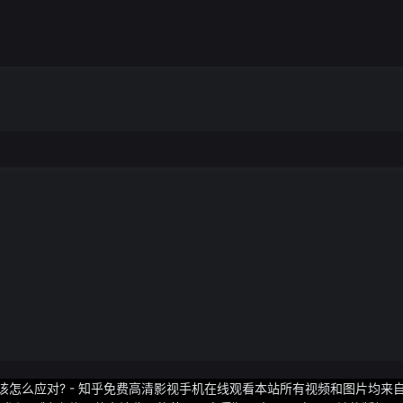
12-0直接建立主动权打了半节谢泼德罚篮终于破荒随后双方又接连打
3力克火箭
,该怎么应对? - 知乎免费高清影视手机在线观看本站所有视频和图片均来