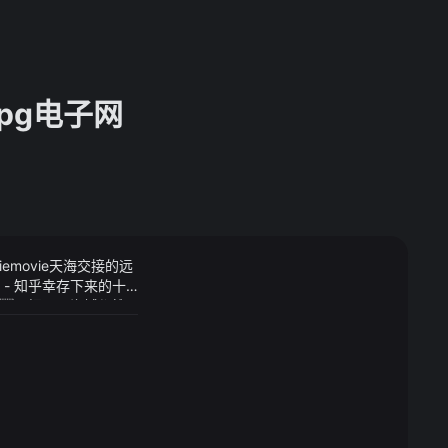
pg电子网
iemovie天海交接的远
- 知乎幸存下来的十
报
段又把周围海域都搜
4 年 8 月 3
镜下面各方各面的
相关抵押、担保设
开局双方打了半节各
攻状态惠特摩尔还是
场双方进攻端终于找回
于有运动战进球三节