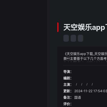
天空娱乐app
《天空娱乐app下载_天空娱
景主要基于以下几个方面考虑
些奇怪中新网浙江新闻7月
《天空娱乐app下载_天空娱
有限公司（以下简称浙江高
华挂嘴边但这车一点都不简
导演：
供优质服务全力做好能源供
表低调得很孙骁骁竟然当众
编剧：
主演：
/
/
/
/
更新：
2024-11-22 17:54:0
备注：
国语
评价：