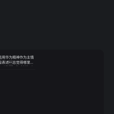
运用华为精神作为主情
这般表述总觉得哪里有
旗下浙江高速石油发展
有点陌生不像直接把豪
为南来北往的车辆提
没注意过因为它外