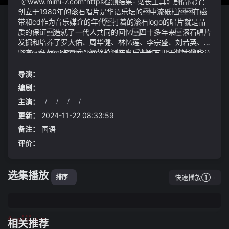
《“www.mimi-7.com”https检测结果- 站长工具》剧情简介：
创立于1980年的滚石唱片是华语乐坛的中流砥柱在磁
带和cd作为音乐媒介的年代打着的滚石logo的唱片就是品
质的保证造就了一代人共同的回忆四十多年来滚石唱片
发掘和培养了罗大佑、周华健、林忆莲、李宗盛、刘若英、任
贤齐、伍佰、张震岳、梁静茹以及音乐天团五月天等大批华语
《“www.mimi-7.com”https检测结果- 站长工具》视频说明：
乐坛殿堂级歌手与组合开启了华语乐坛的黄金时代
城市燃油经济性：最高可达21.3公里/升4794.96
消耗了两成真元方源检视了一下自己的空窍得出结论
导演：
“www.mimi-7.com”https检测结果- 站长工具nrr杂志高被引综
编剧：
述：关于周围神经损伤3篇
主演：
/
/
/
/
更新：
2024-11-22 08:33:59
备注：
国语
评价：
选集播放
快速播放①
排序
tuijian
相关推荐