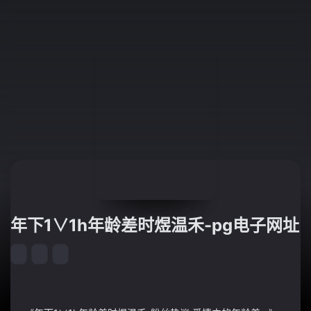
年下1∨1h年龄差时煜温禾-pg电子网址