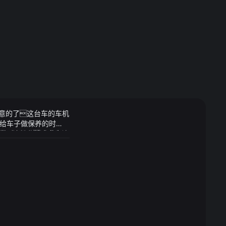
意的了这台车的车机
给车子做保养的时
接赔了6万这多少让
技：沈继业被动成为公
办法违抗天宫的命
机会珍惜和父母在一
高清完整版免费在线观
血糖高的老人在一个高