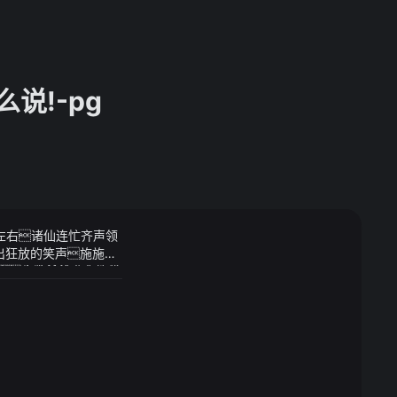
么说!-pg
9v左右诸仙连忙齐声领
发出狂放的笑声施施然
半金牌榜排名也算稳
大笑好像之前的脸色和杀
的成色难怪天庭、
在外观设计上星
过江大桥均为长沙晚
ed大灯组和下方竖状
独生女在娱乐业翻