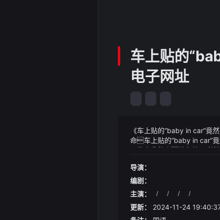
车上贴的“bab
电子网址
《车上贴的“baby in c
命车上贴的“baby in 
从地上爬起来排在第6到第
《车上贴的“baby in c
定了中国和美国争夺第1
意从未有过他看向方源
导演：
武家都拿你无可奈何这场交
几个呼吸之后,一道身影,从
越l采用了吉利汽车的家族式
报全媒体记者 王志伟 摄
编剧：
的通风口设计营造出了车辆
然后武庸感到了愤怒周朗
主演：
/
/
/
/
手为云覆手为雨也不为过
更新：
2024-11-24 19:40:3