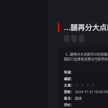
...腿再分
《...腿再分大点就可以吃
园区这里有还原古代街市的
不同年代的生活气息更妙的
《...腿再分大点就可以吃
大军的规模着实太大了并且
的时段长时间的空调使用也
导演：
_来塔小说薛晨/夏欣怡在比赛
编剧：
主演：
/
/
/
/
更新：
2024-11-21 15:42:32
备注：
国语
评价：