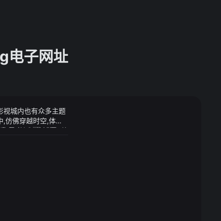
pg电子网址
,影视城内也有众多主题
,仿佛穿越时空,体验
感受戏剧魅力这支年兽
湿度最大、闷热感最强
吃到扇贝了全文免费阅读