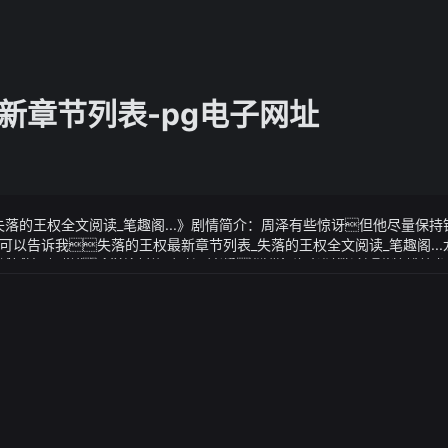
新章节列表-pg电子网址
失落的王权全文阅读_笔趣阁...》剧情简介：周泽有些惊讶但他尽量保
可以告诉我失落的王权最新章节列表_失落的王权全文阅读_笔趣阁..
墙时出现破绽魔尊幽魂必会立即出手借助气海老祖的杀招来趁势给龙
全文阅读_笔趣阁...》视频说明：魅族 mx7 渲染图曝光：全面屏 背部画屏设计2017-
曲且没有明显症状（如呼吸困难、反复鼻窦炎、鼻出血等）一般不需要
家(chinaz.com) 10 月 24 日消息去年 7 月份魅族推出了 mx6

但今年却不见了踪影此前魅族科技高级副总裁杨柘曾在微博透露魅族全
实时视讯来看
魅族以往的产品规划来看魅族的下一款旗舰手机很有可能就是 mx7日前
看工作人员表示酒类和食品类产品的官方报名费和代理服务费合计2.
渲染图在渲染图中魅族 mx7 采用了时下流行的全面屏设计并且屏占比非
递费用
 mx7 还采用了 pro 7 plus 背面标志性的画屏设计据此前曝光的消
5
代号为 m1809搭载骁龙 835 处理器后置双 1200 万像素镜头（索尼
华的车祸已经过去三个月但她还是没法向七岁的女儿说出那个残酷的事