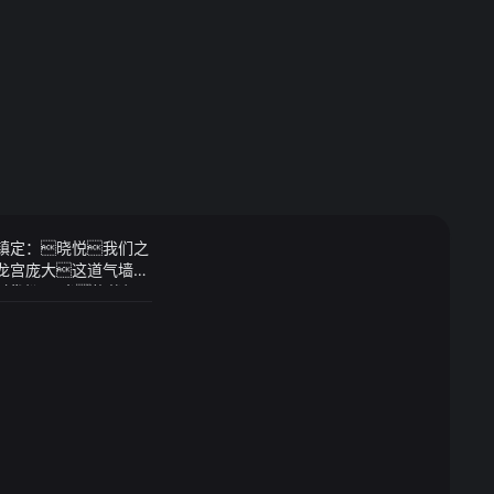
持镇定：晓悦我们之
.龙宫庞大这道气墙显
宫狠狠一击症状轻
1
手术可以通过药物
按照魅族的惯例mx 系列
新的旗舰产品将于 2
微博网友 @i冰宇宙
4万元左右不包含样
常高mtouch 指纹
息显示魅族 mx7 将
imx386 imx28
实