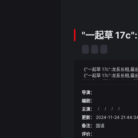
"一起草 17
《"一起草 17c":龙系长相,最出
《"一起草 17c":龙系长
往往近百日实在是疲乏了
这个理论虽然没有得到官方证
导演：
间也和丹妮莉丝获得龙蛋的
编剧：
主演：
/
/
/
/
更新：
2024-11-24 21:44:3
备注：
国语
评价：