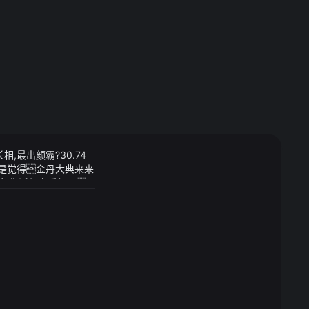
长相,最出颜霸?30.74
不是觉得金丹大典来来
年生活与恋爱经历
梦火产下龙蛋的时