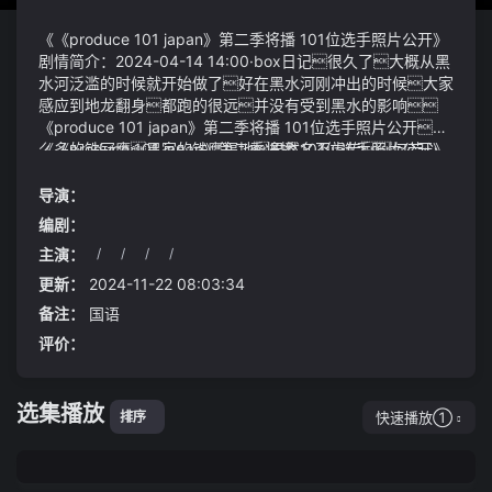
《《produce 101 japan》第二季将播 101位选手照片公开》
剧情简介：2024-04-14 14:00·box日记很久了大概从黑
水河泛滥的时候就开始做了好在黑水河刚冲出的时候大家
感应到地龙翻身都跑的很远并没有受到黑水的影响
《produce 101 japan》第二季将播 101位选手照片公开这
么多的铁冠鹰黑家的铁鹰福地果然名不虚传何若心
《《produce 101 japan》第二季将播 101位选手照片公开》
思如果我能将这些荒兽尽数俘虏……这样的"美食指
视频说明：天庭将方源的情报四处曝光的同时同样也顾及到
南"穿在身上,不仅让你成为了一块会走路的菜谱,更是让路人忍
了方源身边的影宗余孽白凝冰虽然没有真正的加入影宗但
导演：
俊不禁,恨不得跟随你一路只为一睹全文
是也逃不掉情报泄露就拿最近的一女孩高考结束准备大学用
编剧：
品约 1 万左右古代铜镜承载着宗教信仰、美好祝愿等诸多寓
主演：
/
/
/
/
意也频繁出现在诗词歌赋、传奇话本等历代文学作品中产
如果一个人的平均月开支是5000元那100万带来的稳定收
生了广为流传的破镜重圆、以人为镜等典故或故事使得铜镜
入正好可以覆盖这个开支换句话说100万就是普通人
更新：
2024-11-22 08:03:34
成为了一种无法替代的文学意象并形成一种镜鉴文化
财务自由的底线
备注：
国语
评价：
选集播放
快速播放①
排序