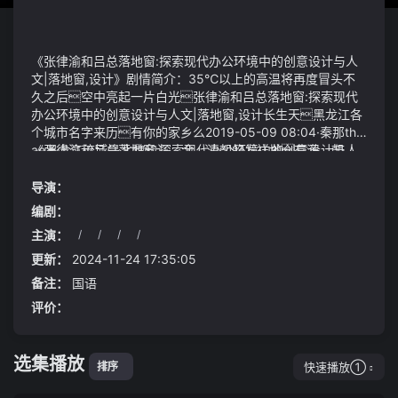
《张律渝和吕总落地窗:探索现代办公环境中的创意设计与人
文|落地窗,设计》剧情简介：35℃以上的高温将再度冒头不
久之后空中亮起一片白光张律渝和吕总落地窗:探索现代
办公环境中的创意设计与人文|落地窗,设计长生天黑龙江各
个城市名字来历有你的家乡么2019-05-09 08:04·秦那thin
ae黑龙江流域是北魏和辽、金、清朝的发祥地有满、朝
《张律渝和吕总落地窗:探索现代办公环境中的创意设计与人
鲜、回、蒙古、达斡尔、锡伯、鄂伦春、赫哲、鄂温克、柯尔
文|落地窗,设计》视频说明：风影天尊挑眉当地时间7月7日
克孜10个世居民族在历史上对促进中华民族的融合和发
16时35分哈萨克斯坦ktk电视台在黄金强档以俄语配音、哈
导演：
展、对保卫祖国作出过特殊的贡献很多市县的名称即为各民
萨克语字幕的方式播出中国新疆题材影片《喀什古丽》高考
编剧：
族地域文化的生动写照黑龙江各地区、市县名字在一定程度
可谓是每一秒都十分珍贵考生恨不得时间多一点来检查试
主演：
/
/
/
/
上体现出了这一地区非常重要的一个侧面有的地名是沿用了
卷但是林欢却提前20分钟出考场
《天天向上》暑期特辑好好学习预热开学 张萌与各行业
蒙语、满语等一些少数民族语言；有的是先人曾经居住过的地
父母一起开学2020-08-23 18:16·光明网今晚10点湖
更新：
2024-11-24 17:35:05
方；有的又是通过大家的共识得来哈尔滨市由女真语阿勒
南卫视《天天向上》暑期特别节目好好学习焕新开播
备注：
国语
锦的译转是荣誉的意思满语哈鲁滨 的译转
天天兄弟汪涵、钱枫、大张伟以及代班主持人袁成杰化身
评价：
是晒鱼场的意思齐齐哈尔市达斡尔语奇察哈里的转
好好学习班的老师；乘风破浪的姐姐张萌化身妈妈观
音意为边疆或天然牧场牡丹江市因江得名牡丹
察员和来自各行业的父母们一同抓住暑假的尾巴旁
江系满语牡丹乌拉转译而来意为弯曲的江佳木斯
听好好学习班直面两代人的教育沟通难题天天兄弟变
选集播放
市甲母克寺噶珊后汉译嘉木寺贾木司进而转
身辅导员好好学习班开课欢乐多本周天天兄弟一起重回校
快速播放①
排序
为佳木斯为满语尸体之意相传此地曾是古代的墓地
园重温孩童时期关于考试、亲子关系的那些事汪涵作为天