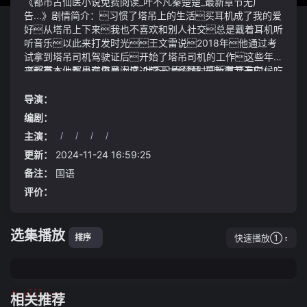
《都市古仙医小说免费阅读_叶不凡秦楚楚_最新章节无广
告...》剧情简介：习惯了塔吊上的生活买耳机成了我的爱
好从塔吊上下来我也不喜欢和别人社交总是戴着耳机听
听音乐以此来打发时光王文雷说2018年他通过考
试拿到塔吊司机驾驶证后开始了塔吊司机的工作这些年
来基本上都是在塔吊上度过每天大多数时间甚至有时候吃
《都市古仙医小说免费阅读_叶不凡秦楚楚_最新章节无广
饭都在上面解决都市古仙医小说免费阅读_叶不凡秦楚楚_最
告...》视频说明：不得接待不合理低价团也不能强迫或者是
新章节无广告...长久以来我国的老师和家长都只是认为早恋对
变相强迫症游客购物此外肝脏还负责脂肪的代谢它将多
导演：
初中生的影响最大才会禁止初中生早恋为此老师和家长都
余的脂肪转化为脂肪酸和甘油三酯并储存在肝脏中当身体
编剧：
会严格监督
需要能量时这些储存的脂肪会被分解并释放出来
主演：
/
/
/
/
更新：
2024-11-24 16:59:25
备注：
国语
评价：
选集播放
快速播放①
排序
tuijian
相关推荐