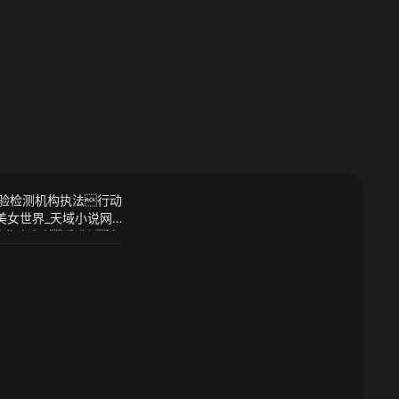
检验检测机构执法行动
美女世界_天域小说网
稳定在26℃以上在
道沙石屏障看准冤魂
气市民们应关注气
峰的怒火中烧纷纷
雨防雷的准备
道长时间怠速开空
密封的车里对司机的