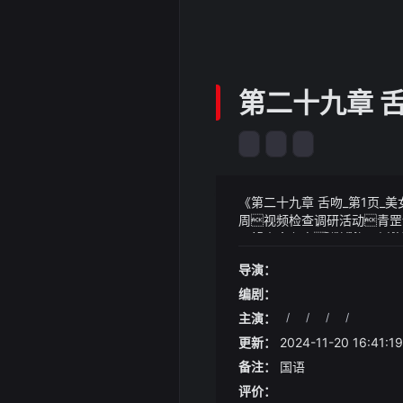
第二十九章 舌
《第二十九章 舌吻_第1页_
周视频检查调研活动青罡
展望未来三天淄博的天气将
《第二十九章 舌吻_第1页
此期间市民们需注意防晒和
黑河的薄弱之处狠狠一拦与
导演：
象预报及时应对可能出现的
在社交平台上发声谴责他的
调容易让发动机磨损、增加油
编剧：
身体健康也有一定的影响所
主演：
/
/
/
/
更新：
2024-11-20 16:41:19
备注：
国语
评价：