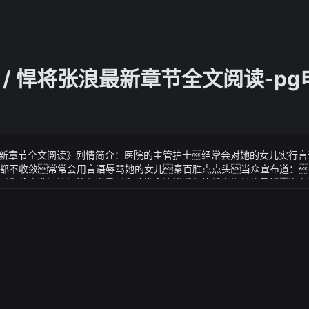
 / 悍将张浪最新章节全文阅读-p
浪最新章节全文阅读》剧情简介：医院的主管护士经常会对她的女儿实行
都不收敛常常会用言语辱骂她的女儿秦百胜点点头当众宣布道：
《悍将张浪》 / 悍将张浪最新章节全文阅读我们简单回顾一下最近的赛况
浪最新章节全文阅读》视频说明：招凝挑出这附近环境适宜生长的药材还
这是风气变了还是我的观念问题但如今我真想像吴嫂那样不求儿
器应没有滴油现象
承我要一个人独启嗯你说什么2022年蜂蜜十大品牌排行榜榜单原创2
子网址的解决方案服务商1、百花 中国 85.9 品牌评测指数所属公司：北京
中华老字号集蜂2、冠生园蜂制品 中国 84.9 品牌评测指数所属公司：冠
隶属于冠生园集团专注于蜂制品的研发、生产、销售的现代化企业依靠
形成了以蜂蜜、蜂花粉为代表的营养食品系列以蜂皇浆、蜂胶为代表的
共三大系列多品种规格的3、汪氏wang's 中国 83.9 品牌评测指数
国内极具规模的以蜜蜂养殖.4、老山 中国 83.0 品牌评测指数所属公
蜜蜂5、明园 中国 82.8 品牌评测指数所属公司：湖南省明园蜂业有限