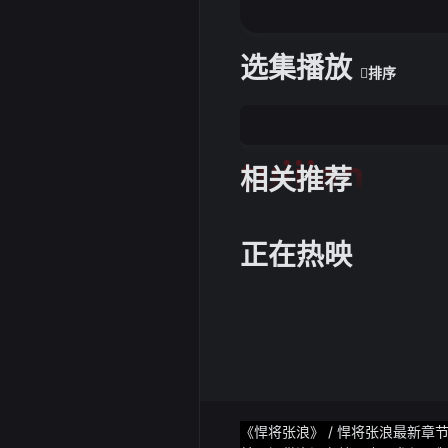
98年集养蜂生产、科研.6、颐
牌评测指数所属公司：康维他
核心的、代表新西兰健康8、宝
选集播放
排序
老牌蜂9、森蜂园 中国 79
销售于一体的现代化蜂10、融
创始于1985年集科研、
tuijian
相关推荐
正在热映
《悍将张浪》 / 悍将张浪最新