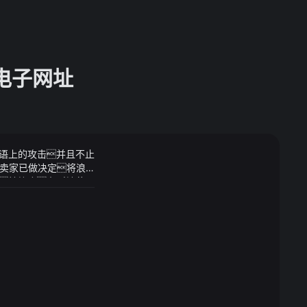
g电子网址
言语上的攻击并且不止
卖家已做决定将浪

有一株符合名叫地黄
子孝顺只想拥有一
022-11-29 1
百花蜂业科技发展股份公
生园(集团)有限公司冠
集团强大的渠道优势
保健食品系列以蜂蜜
所属公司：江西汪氏蜜蜂
司：南京老山药业股份有
公司明园蜂业成立于19