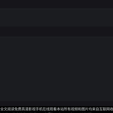
寿园 中国 81.9 品牌评测指数所属公司：颐寿园(北京)蜂7、comvita康维
食品(中国)有限公司源自1974年全球知名的麦卢卡蜂蜜提供商致力
生园 中国 79.7 品牌评测指数所属公司：广州市宝生园股份有限公司源自
.2 品牌评测指数所属公司：上海森蜂园蜂业有限公司森蜂园创立于1967年
氏王老蜂农 中国 78.7 品牌评测指数所属公司：老蜂农生物科技集团有
开发、加工、销售为一体
章节全文阅读免费高清影视手机在线观看本站所有视频和图片均来自互联网收