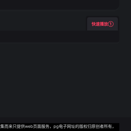
他 新西兰 80.6 品
于提供以麦卢卡蜂蜜为
1924年国内知名的
集养蜂、生产、加工、
快速播放①
限公司老蜂农生物公司
集而来只提供web页面服务，pg电子网址的版权归原创者所有，