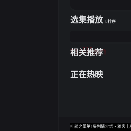
选集播放
排序
tuijian
相关推荐
正在热映
杜鹃之巢第1集剧情介绍 - 雅