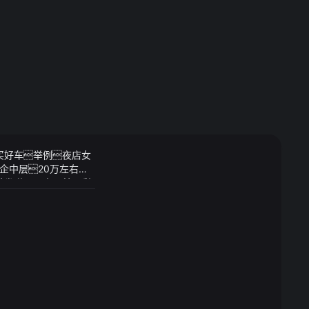
买好车举例夜店女
企中层20万左右的
4-05-21 15:4
张予曦不是中了基因彩
蛋也太精致了为了
