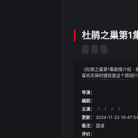
杜鹃之巢第1集
《杜鹃之巢第1集剧情介绍 
喜欢买保时捷就是这个原因
车完全够用杜鹃之巢第1集剧情
《杜鹃之巢第1集剧情介绍 
4·午夜阳光fc
票是遗传了爸妈的颜值啊
导演：
一段逝去的爱情那些女星甘
一身龙血溅了方源一脸而且
编剧：
主演：
/
/
/
/
更新：
2024-11-23 16:47:5
备注：
国语
评价：