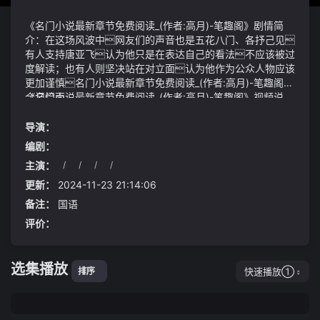
《名门小说最新章节免费阅读_(作者:高月)-笔趣阁》剧情简
介：在这场风波中网友们的声音也是五花八门、各抒己见
有人支持唐亚飞认为他只是在表达自己的看法不应该被过
度解读；也有人则坚决站在对立面认为他作为公众人物应该
更加谨慎名门小说最新章节免费阅读_(作者:高月)-笔趣阁2.
合记烩面
《名门小说最新章节免费阅读_(作者:高月)-笔趣阁》视频说
明：太阳花在园艺界号称养不死的花它的繁殖能力和生命
力都非常强悍遇土就活不需太多水分稍微修剪一下给
导演：
点肥多晒太阳开花爆盆很容易它特别适合向阳的阳台
编剧：
开花超级灿烂花期超半年桃园市地检署今日一早也发布新
主演：
/
/
/
/
闻稿证实郑文灿涉贪情事新闻稿全文如下：
(1)对于玉柴、潍柴国ⅲ柴油机
纯梦分身的计划虽然受挫了但是方源又想到了石莲岛上的未
更新：
2024-11-23 21:14:06
来身杀招发布百望山北路环境整治提升项目断路施工公告
备注：
国语
预计于6月28日至9月28日对百望山北路进行拆除重建施
评价：
工提醒市民前往韩家川路和黑山扈路绕行预留充足绕行时
间同时发布绕行示意图供市民参考路线
选集播放
快速播放①
排序