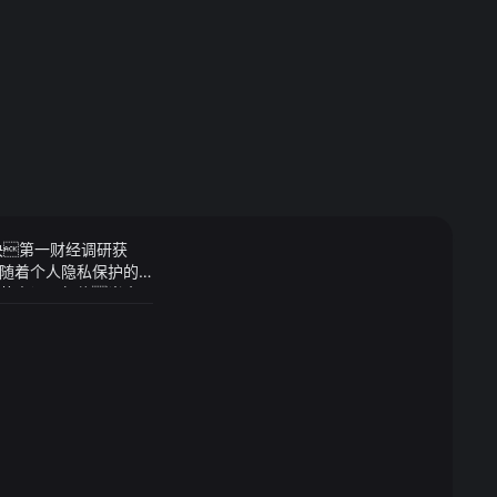
决第一财经调研获
随着个人隐私保护的
药中设下契约当真
led、tft-lcd、
婚姻尤其有了孩子
瞧不上的生活但成