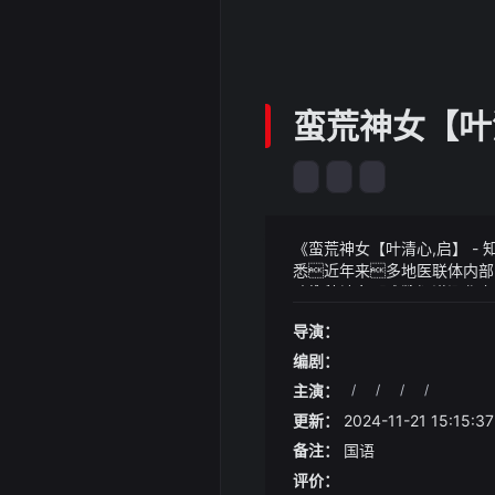
蛮荒神女【叶清
《蛮荒神女【叶清心,启】 
悉近年来多地医联体内部
政策加码和医疗数据资源化价
《蛮荒神女【叶清心,启】 - 
是想交个朋友还是想绑个附
ctp、ctp oled、硅基ol
导演：
后马伊琍说才知道生活就是
你这两年帮助日系车冲销量了
立家庭这就是必然要经历的
编剧：
主演：
/
/
/
/
更新：
2024-11-21 15:15:37
备注：
国语
评价：