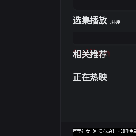
选集播放
排序
tuijian
相关推荐
正在热映
蛮荒神女【叶清心,启】 - 知