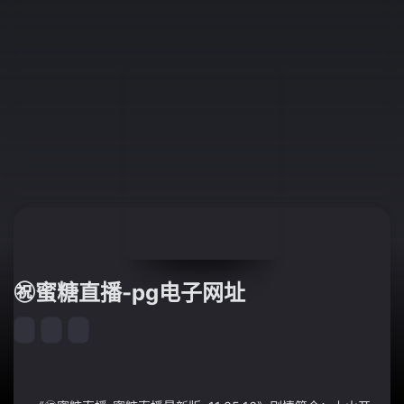
㊗️蜜糖直播-pg电子网址