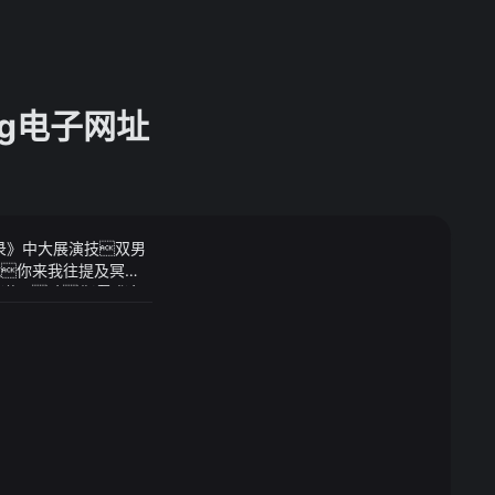
g电子网址
华录》中大展演技双男
战你来我往提及冥月
足不同观众观影需求
仙道：喂你小子这