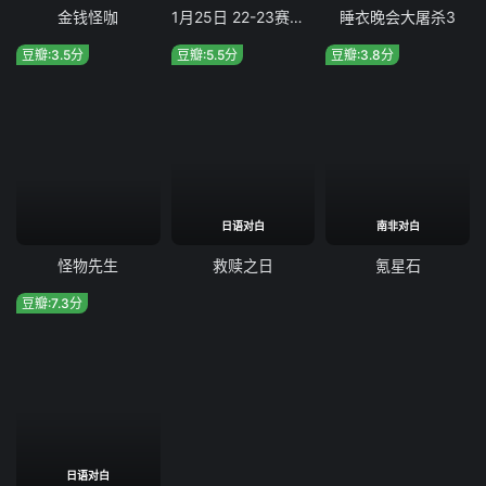
金钱怪咖
1月25日 22-23赛季nba常规赛 凯尔特人vs热火
睡衣晚会大屠杀3
豆瓣:3.5分
豆瓣:5.5分
豆瓣:3.8分
日语对白
南非对白
怪物先生
救赎之日
氪星石
豆瓣:7.3分
日语对白