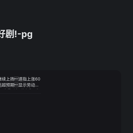
剧!-pg
继续上扬道指上涨60
远超预期显示劳动力
日子定在了一个阳光明媚
试图寻找叶枫到底在哪
有一丝笑意
.1925cd全球量产
歹意一、新一轮科