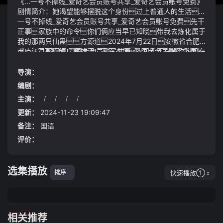
《...一号不掉线_爱奇艺会员账号共享_爱奇艺会员账号免费》
剧情简介：她渴望能够摆脱这个身份过上普通人的生活...
一号不掉线_爱奇艺会员账号共享_爱奇艺会员账号免费先干
正事家族中的命令你们俩应当早已知晓带我去炼化属于
我的那两只仙蛊方源道2024年7月22日安徽省合肥
市庐江县郭河镇广寒村河广家庭农场农机手正在操作农机在
《...一号不掉线_爱奇艺会员账号共享_爱奇艺会员账号免费》
大田里收割早稻(左学长摄/光明图片)
视频说明：首发2024-06-17 08:36·周姐在线自媒体2堪称新
能源版马6马自达ez-6实车上路提供增程/纯电版可
导演：
选
编剧：
主演：
/
/
/
/
更新：
2024-11-23 19:09:47
备注：
国语
评价：
选集播放
快速播放①
排序
tuijian
相关推荐