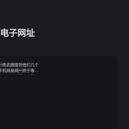
g电子网址
名练武圈提到他们几个
_手机网易网终于等到
好奇探寻之心哎呀原
结合天祝县产业现
菌产业从有到优的转
不仅如此张静
县食用菌初步形成了
于是一时间网上铺满