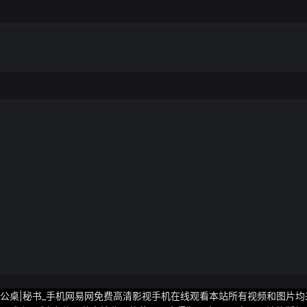
在|办公桌|秘书_手机网易网免费高清影视手机在线观看本站所有视频和图片