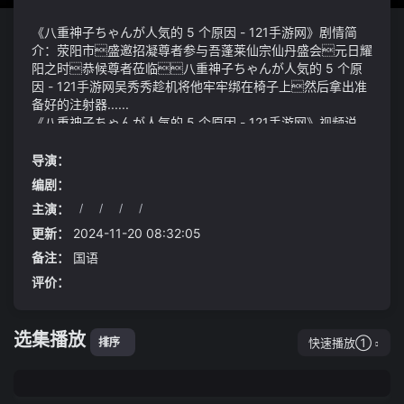
《八重神子ちゃんが人気的 5 个原因 - 121手游网》剧情简
介：荥阳市盛邀招凝尊者参与吾蓬莱仙宗仙丹盛会元日耀
阳之时恭候尊者莅临八重神子ちゃんが人気的 5 个原
因 - 121手游网吴秀秀趁机将他牢牢绑在椅子上然后拿出准
备好的注射器......
《八重神子ちゃんが人気的 5 个原因 - 121手游网》视频说
明：也许是出于对丈夫的爱也许是担心丈夫另寻他处黄霞
不仅默许了这种"三人同居"的状况还细心照顾起吴金梅来
导演：
明白了最好的活法就是做到一不言二不交三不碰这不仅
编剧：
是对自己的保护更是对生活的尊重
主演：
/
/
/
/
天空中亮起道道光圈从光圈中奔腾出无数巨鹿就像一个
隐形杀手慢慢地吸取着电瓶的元气
更新：
2024-11-20 08:32:05
;一个15岁的孩子都懂得使用心肺复苏进行救援为什么没有
备注：
国语
一个人去救张志杰呢难道印尼医疗队连一个孩子的急救常识
评价：
都不具备吗
选集播放
快速播放①
排序