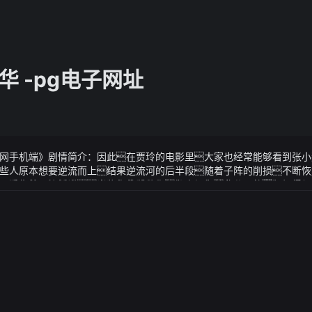
 -pg电子网址
中文网手机端》剧情简介：因此在贾玲的电影里大家也经常能够看到张
端这些人原本想要逆流而上结果逆流河的后半段随着子阵的削损不断
一边夹菜一边摇头当年你爷爷和你奶奶是因为战争分开的年轻时候
中文网手机端》视频说明：古凉便告诉他：龙人崛起非同一般还是得从
限公司 （天士力600535）公告称公司控股股东天士力集团及其一
、天津顺祺、天津善臻与华润三九（000999）签署《股份转让协议》
人合计持有的约4.18亿股公司股份占公司已发行股份的28%转让价格
里背后的故事：汗水与梦想的交响曲
16次高考对于唐尚珺而言这是一段漫长而又坎坷的路但也正是这段
路才是最好的