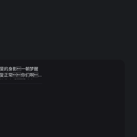
小斐的身影一朝梦醒
恢复正常你们啊
他们也是一对璧人
源头下手8月4日
致行动人天津和悦、天
根据协议内容华润三
为每股14.85元转
经历让他明白了坚持的