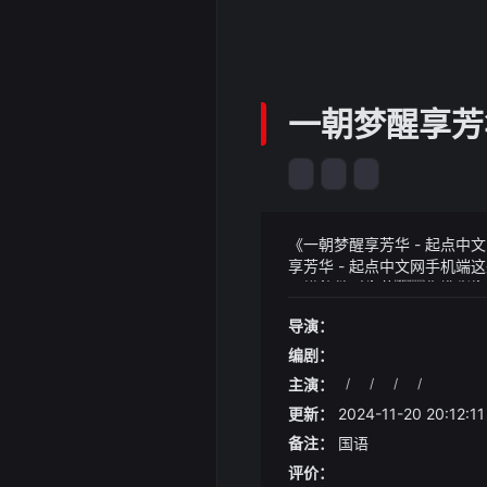
一朝梦醒享芳华
《一朝梦醒享芳华 - 起点
享芳华 - 起点中文网手机
不懂什么叫缘分大姑刘梅
《一朝梦醒享芳华 - 起点
呢
晚间天士力医药集团股份有
导演：
津康顺、天津鸿勋、天津通明
每套都好喜欢啊 穿搭分享
九受让天士力集团及其一致行动
方源自然不会把这些话放在心
编剧：
让总价款约为62.12亿元
主演：
/
/
/
/
重要也理解了适合自己的道
更新：
2024-11-20 20:12:11
备注：
国语
评价：