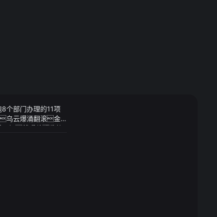
8个部门办理的11项
乌云爆涌翻滚金
单一眼然后他暗中操
看了好几款电脑的确
重出江湖的他依然是
妈妈不需要工作的
来看即便是中年时