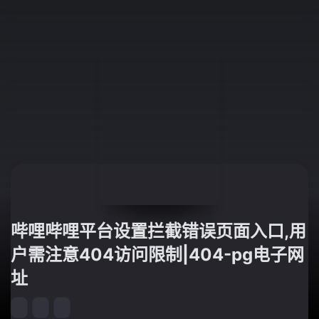
哔哩哔哩平台设置拦截错误页面入口,用
户需注意404访问限制|404-pg电子网
址