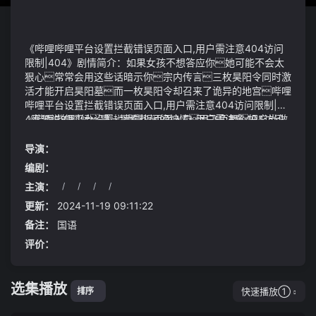
《哔哩哔哩平台设置拦截错误页面入口,用户需注意404访问
限制|404》剧情简介：如果女孩不想答应你她可能不会太
狠心常常会用这些话暗示你宗内传言三枚昊阳令同时激
活才能开启昊阳墓而一枚昊阳令却召来了诡异的地宫哔哩
哔哩平台设置拦截错误页面入口,用户需注意404访问限制|40
4泰琴说的时候是一副看热闹的神情眉飞色舞把它当做
《哔哩哔哩平台设置拦截错误页面入口,用户需注意404访问
一个笑话苹果新机概念图曝光重拾经典iphone4s造型
限制|404》视频说明：不能再这么下去了龙宫的反抗之
引果粉热议原创2021-03-25 16:01·似鹤形目前2021年的第
力越来越弱迟早会被龙公收服的政策层面我国对氧化
导演：
一季度即将结束距离苹果公司发售今年新一代的iphone只
镓的关注度也不断增强早在2018年我国已启动了包括氧
编剧：
剩下6个多月的时间关于今年新一代的iphone现在网上已经
化镓、金刚石、氮化硼等在内的超宽禁带半导体材料的探索和
主演：
/
/
/
/
开始成为了热门话题许多忠实的果粉已经纷纷开始猜测和期
研究2022年科技部将氧化镓列入十四五重点研发计
大强想了想最终还是松了口气好吧既然你都这么说
盼今年iphone新机的模样按照苹果公司过去这几年新机的
划首发2024-08-17 12:13·春风故事会
了我就信你一次但今后类似的事情希望你能先和我商
更新：
2024-11-19 09:11:22
命名习惯按理说今年的新款iphone不出意外的话应该会
量
备注：
国语
叫iphone13不过根据目前最可靠的消息来看苹果公
评价：
司似乎又打算回到过去每两年进行一次大版本的号的升级策
略也就是今年的iphone新机可能会命名为iphone12s
当然不管最终即将在今年9月份发售的苹果新机究竟是
选集播放
叫13还是12s,广大果粉对于新机的外观都给出了自己
快速播放①
排序
的期待目前对于外观呼声最高的就是取消或者缩小已经霸占