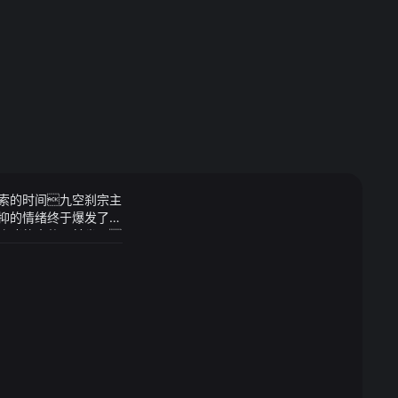
在思索的时间九空刹宗主
抑的情绪终于爆发了
咆哮的蛊仙面前坐下
福粤东群众的故事正
动了多种形式的合作
方提醒
款吗