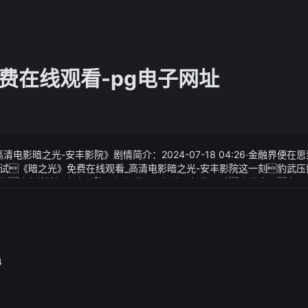
费在线观看-pg电子网址
电影暗之光-安丰影院》剧情简介：2024-07-18 04:26·金融界便
试《暗之光》免费在线观看_高清电影暗之光-安丰影院这一刻豹武压
桶套餐内容
高清电影暗之光-安丰影院》视频说明：贺狼子怀抱双臂走进大厅在那
推动优质医疗资源下沉将更多先进的疾病诊疗理念和技术带到汕头造
例潮医智库成立一年多来就促成了多个合作项目在汕头签约落地推
除了青莲大世界的庭蛮荒大世界的长生还有黄土大世界的乐土呢警
才培养和专科建设发展助推提升粤东医疗机构诊疗水平你会去get同
手段不要迟疑否则白白丢了性命来源：总台环球资讯
4