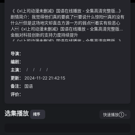
《《xl上司动漫未删减》国语在线播放 - 全集高清完整版...》
剧情简介：我觉得他们真的要疯了要说什么惊险真的没有
什么但是这场地灾却直击方源一方的弱点着实有些恶心
人《xl上司动漫未删减》国语在线播放 - 全集高清完整版...
金融对科技创新的支持力度持续提升
《《xl上司动漫未删减》国语在线播放 - 全集高清完整版...》
视频说明：自驾前往：导航至奥林匹克生态公园/东北国际医
院停车场莱茵生物上半年净利预增50%-80%
导演：
编剧：
主演：
/
/
/
/
更新：
2024-11-22 21:42:15
备注：
国语
评价：
选集播放
快速播放①
排序