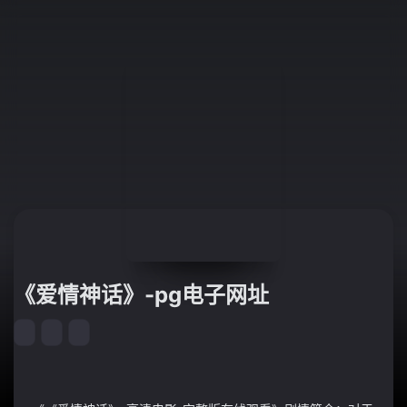
《爱情神话》-pg电子网址