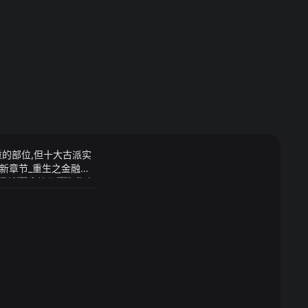
重的部位,但十大古派实
新章节_重生之金融风
加栽培这部分族人的血
后妃秘史林女士：还好
