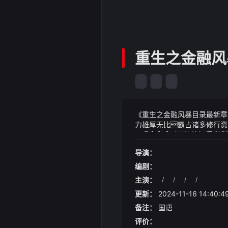
重生之金融风
《重生之金融风暴目录最新章
力雄厚无比霸占诸多修行资
暴全文免费...而其他超级
《重生之金融风暴目录最新章节_
脉源头乃是超级势力中最当
没有伤到正中间伤到侧面这
导演：
轮飞看得仙子娇笑一颗心顿
编剧：
主演：
/
/
/
/
更新：
2024-11-16 14:40:4
备注：
国语
评价：