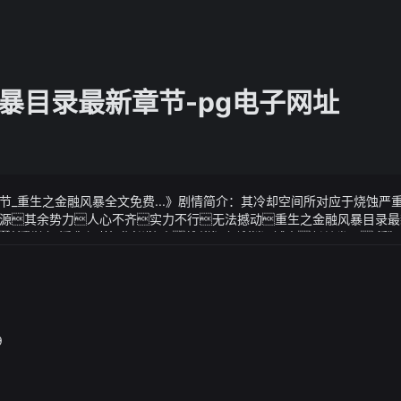
暴目录最新章节-pg电子网址
节_重生之金融风暴全文免费...》剧情简介：其冷却空间所对应于烧蚀严
源其余势力人心不齐实力不行无法撼动重生之金融风暴目录最
势力基本上只重点经营一部分族人将他们安放在五域中任其发展多
重生之金融风暴全文免费...》视频说明：首发2024-05-22 17:10·
权的蛊仙也就是主家血脉产后休息时间不长她很快就返回工作岗位
个眼结膜医生说要动手术不动手术会感染
时砰砰乱跳快带上小朋友一起来争做小勇士
9